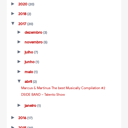
►
2020
(20)
►
2018
(2)
▼
2017
(20)
►
dezembro
(3)
►
novembro
(5)
►
julho
(7)
►
junho
(1)
►
maio
(1)
▼
abril
(2)
Marcus & Martinus The best Musically Compilation #2
DSIDE BAND – Talento Show
►
janeiro
(1)
►
2016
(17)
►
2015
(20)