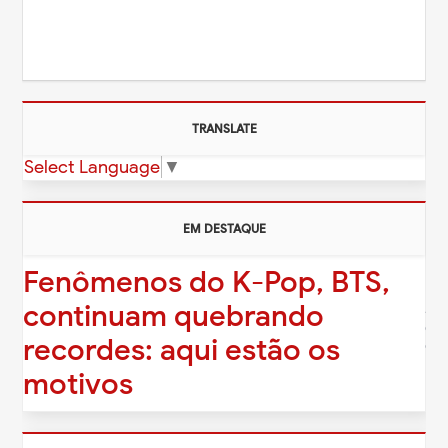
TRANSLATE
Select Language
▼
EM DESTAQUE
Fenômenos do K-Pop, BTS,
É o
continuam quebrando
Ju
ex
recordes: aqui estão os
c...
motivos