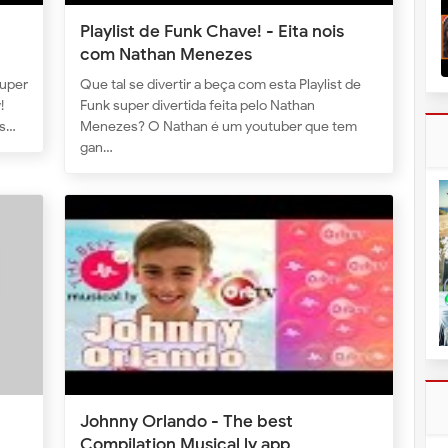
Playlist de Funk Chave! - Eita nois
com Nathan Menezes
super
Que tal se divertir a beça com esta Playlist de
!
Funk super divertida feita pelo Nathan
ts…
Menezes? O Nathan é um youtuber que tem
gan…
Johnny Orlando - The best
Compilation Musical ly app