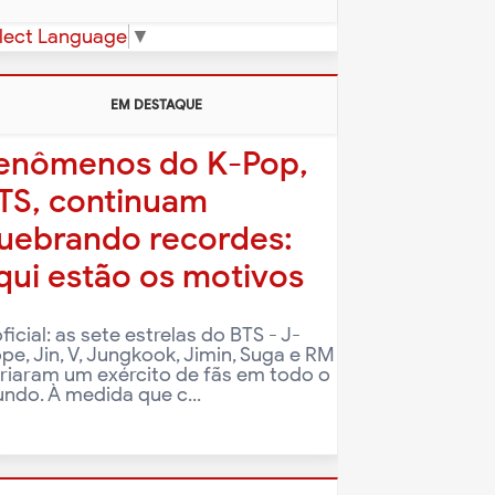
lect Language
▼
EM DESTAQUE
enômenos do K-Pop,
TS, continuam
uebrando recordes:
qui estão os motivos
oficial: as sete estrelas do BTS - J-
pe, Jin, V, Jungkook, Jimin, Suga e RM
criaram um exército de fãs em todo o
ndo. À medida que c...