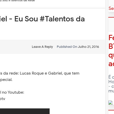
Eu Sou #Talentos da Rede
Se
Sou #Talentos da
F
B
Leave A Reply
Published On
Julho 21, 2016
q
a
s da rede: Lucas Roque e Gabriel, que tem
É 
pecial.
Ho
- 
mu
 no Youtube:
btv