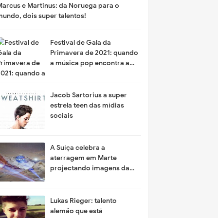
Marcus e Martinus: da Noruega para o
mundo, dois super talentos!
Festival de Gala da
Primavera de 2021: quando
a música pop encontra a
alta tecnologia
Jacob Sartorius a super
estrela teen das mídias
sociais
A Suíça celebra a
aterragem em Marte
projectando imagens da
NASA na cordilheira das
montanhas
Lukas Rieger: talento
alemão que está