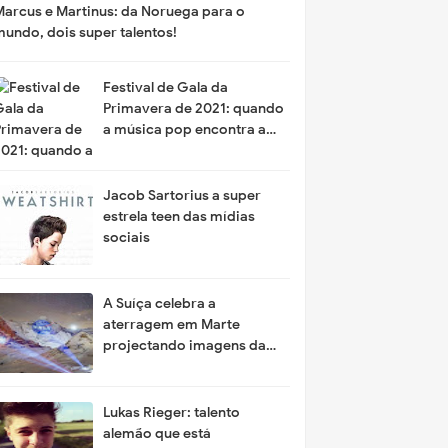
Marcus e Martinus: da Noruega para o
mundo, dois super talentos!
Festival de Gala da
Primavera de 2021: quando
a música pop encontra a
alta tecnologia
Jacob Sartorius a super
estrela teen das mídias
sociais
A Suíça celebra a
aterragem em Marte
projectando imagens da
NASA na cordilheira das
montanhas
Lukas Rieger: talento
alemão que está