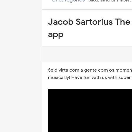
Jacob Sartorius The best
Jacob Sartorius The
app
Se divirta com a gente com os momen
musical.ly!
Have fun
with us with super 