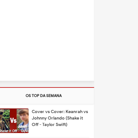
OS TOP DA SEMANA
Cover vs Cover: Keanrah vs
Johnny Orlando (Shake it
Off - Taylor Swift)