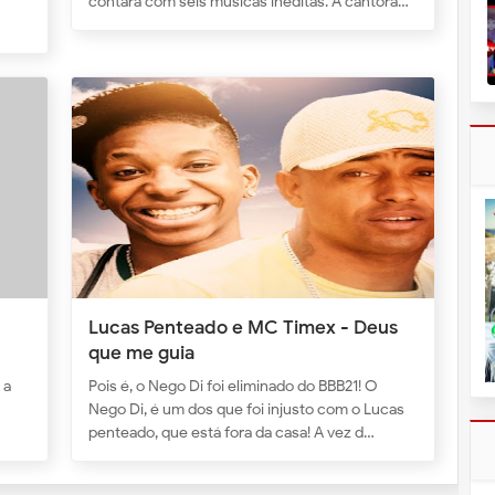
contará com seis músicas inéditas. A cantora…
Lucas Penteado e MC Timex - Deus
que me guia
 a
Pois é, o Nego Di foi eliminado do BBB21! O
Nego Di, é um dos que foi injusto com o Lucas
penteado, que está fora da casa! A vez d…