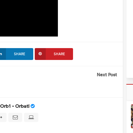
SHARE
SHARE
Next Post
Orb1 - Orbati