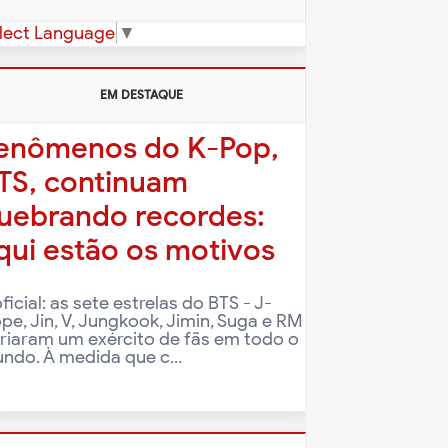
lect Language
▼
EM DESTAQUE
enômenos do K-Pop,
TS, continuam
uebrando recordes:
qui estão os motivos
oficial: as sete estrelas do BTS - J-
pe, Jin, V, Jungkook, Jimin, Suga e RM
criaram um exército de fãs em todo o
ndo. À medida que c...