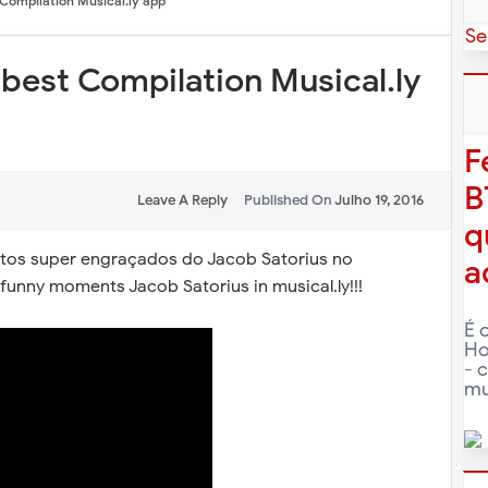
 Compilation Musical.ly app
Se
 best Compilation Musical.ly
F
B
Leave A Reply
Published On
Julho 19, 2016
q
tos super engraçados do Jacob Satorius no
a
funny moments Jacob Satorius in musical.ly!!!
É 
Ho
- 
mu