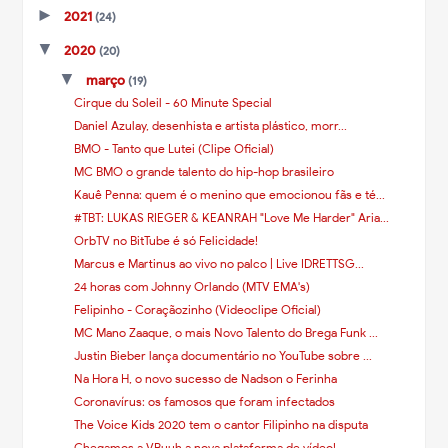
►
2021
(24)
▼
2020
(20)
▼
março
(19)
Cirque du Soleil - 60 Minute Special
Daniel Azulay, desenhista e artista plástico, morr...
BMO - Tanto que Lutei (Clipe Oficial)
MC BMO o grande talento do hip-hop brasileiro
Kauê Penna: quem é o menino que emocionou fãs e té...
#TBT: LUKAS RIEGER & KEANRAH "Love Me Harder" Aria...
OrbTV no BitTube é só Felicidade!
Marcus e Martinus ao vivo no palco | Live IDRETTSG...
24 horas com Johnny Orlando (MTV EMA's)
Felipinho - Coraçãozinho (Videoclipe Oficial)
MC Mano Zaaque, o mais Novo Talento do Brega Funk ...
Justin Bieber lança documentário no YouTube sobre ...
Na Hora H, o novo sucesso de Nadson o Ferinha
Coronavírus: os famosos que foram infectados
The Voice Kids 2020 tem o cantor Filipinho na disputa
Chegamos a VBuuh a nova plataforma de vídeo!