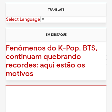
TRANSLATE
Select Language
▼
EM DESTAQUE
Fenômenos do K-Pop, BTS,
É o
continuam quebrando
Ju
ex
recordes: aqui estão os
c...
motivos