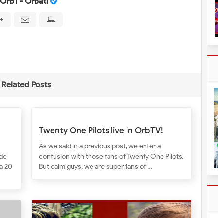
Orb1 - Orbati
Related Posts
Twenty One Pilots live in OrbTV!
As we said in a previous post, we enter a
 de
confusion with those fans of Twenty One Pilots.
a 20
But calm guys, we are super fans of …