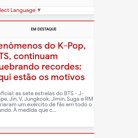
lect Language
▼
EM DESTAQUE
enômenos do K-Pop,
TS, continuam
uebrando recordes:
qui estão os motivos
oficial: as sete estrelas do BTS - J-
pe, Jin, V, Jungkook, Jimin, Suga e RM
criaram um exército de fãs em todo o
ndo. À medida que c...