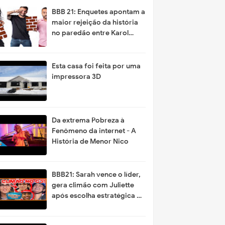
BBB 21: Enquetes apontam a
maior rejeição da história
no paredão entre Karol
Conká, Gil e Arthur
Esta casa foi feita por uma
impressora 3D
Da extrema Pobreza à
Fenômeno da internet - A
História de Menor Nico
BBB21: Sarah vence o líder,
gera climão com Juliette
após escolha estratégica e
deve favor a Karol