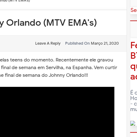
ando (MTV EMA's)
Se
y Orlando (MTV EMA's)
F
Leave A Reply
Published On
Março 21, 2020
B
relas teens do momento. Recentemente ele gravou
q
final de semana em Servilha, na Espanha. Vem curtir
a
e final de semana do Johnny Orlando!!!
É 
Ho
- 
mu