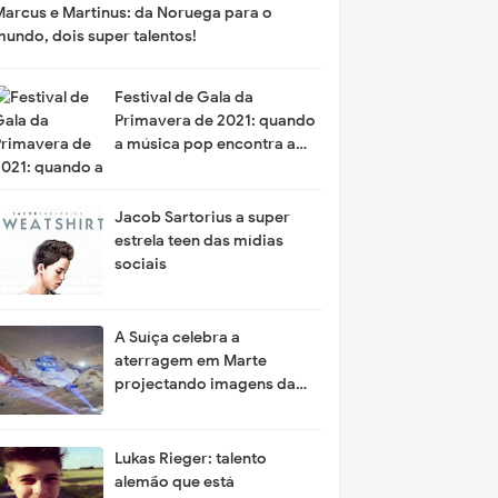
Marcus e Martinus: da Noruega para o
mundo, dois super talentos!
Festival de Gala da
Primavera de 2021: quando
a música pop encontra a
alta tecnologia
Jacob Sartorius a super
estrela teen das mídias
sociais
A Suíça celebra a
aterragem em Marte
projectando imagens da
NASA na cordilheira das
montanhas
Lukas Rieger: talento
alemão que está