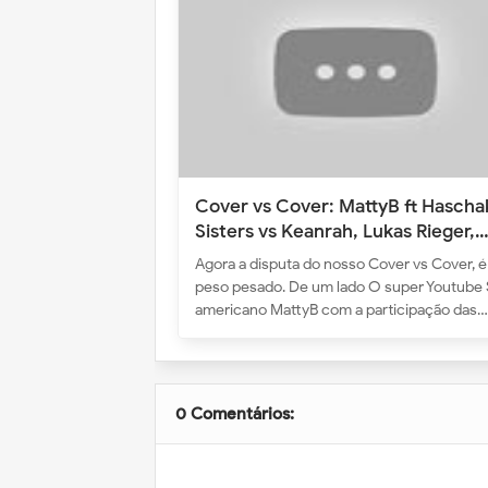
Cover vs Cover: MattyB ft Hascha
Sisters vs Keanrah, Lukas Rieger,
Mike Singer e Abhinav Singh (Lips
Agora a disputa do nosso Cover vs Cover, é
Movin - Meghan Trainor)
peso pesado. De um lado O super Youtube 
americano MattyB com a participação das…
0 Comentários: